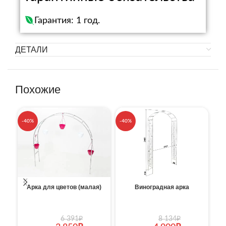
Гарантия: 1 год.
ДЕТАЛИ
Похожие
-40%
-40%
-4
Арка для цветов (малая)
Виноградная арка
6 391
₽
8 134
₽