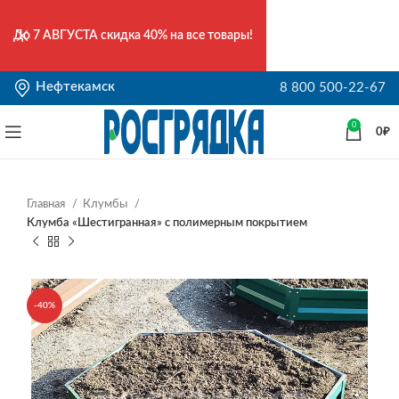
До
7 АВГУСТА
скидка 40% на все товары!
Нефтекамск
8 800 500-22-67
0
0
₽
Главная
Клумбы
Клумба «Шестигранная» с полимерным покрытием
-40%