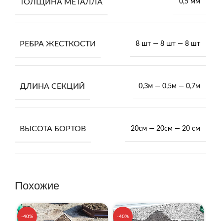
ТОЛЩИНА МЕТАЛЛА
0,5 мм
РЕБРА ЖЕСТКОСТИ
8 шт — 8 шт — 8 шт
ДЛИНА СЕКЦИЙ
0,3м — 0,5м — 0,7м
ВЫСОТА БОРТОВ
20см — 20см — 20 см
Похожие
-40%
-40%
-4