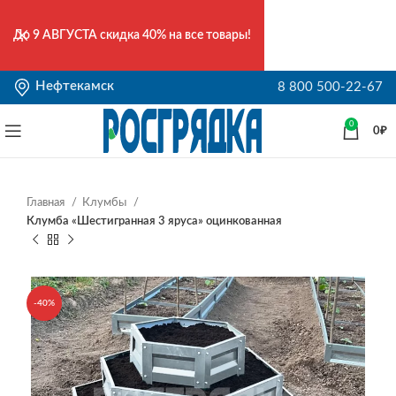
До
9 АВГУСТА
скидка 40% на все товары!
Нефтекамск
8 800 500-22-67
0
0
₽
Главная
Клумбы
Клумба «Шестигранная 3 яруса» оцинкованная
-40%