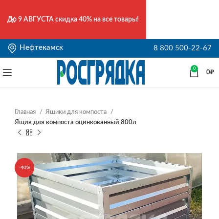
До
9 АВГУСТА
скидка 40% на все товары!
Нефтекамск
8 800 500-22-67
0
0
₽
Главная
Ящики для компоста
Ящик для компоста оцинкованный 800л
-40%