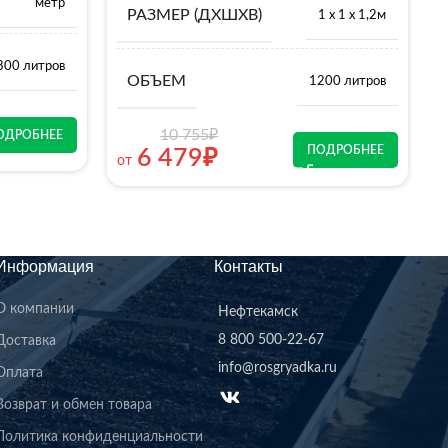
метр
РАЗМЕР (ДХШХВ)
1 х 1 х 1,2м
800 литров
ОБЪЕМ
1200 литров
10 755
₽
ОДРОБНЕЕ
ПОДРОБНЕЕ
6 479
₽
от
о
Информация
Контакты
О компании
Нефтекамск
8 800 500-22-67
Доставка
info@rosgryadka.ru
Оплата
Возврат и обмен товара
Политика конфиденциальности