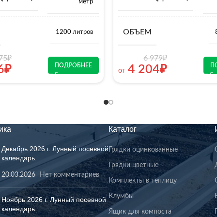
метр
ОБЪЕМ
1200 литров
75
₽
6 979
₽
ПОДРОБНЕЕ
П
6
₽
4 204
₽
от
ика
Каталог
Декабрь 2026 г. Лунный посевной
Грядки оцинкованные
календарь.
Грядки цветные
20.03.2026
Нет комментариев
Комплекты в теплицу
Клумбы
Ноябрь 2026 г. Лунный посевной
календарь.
Ящик для компоста