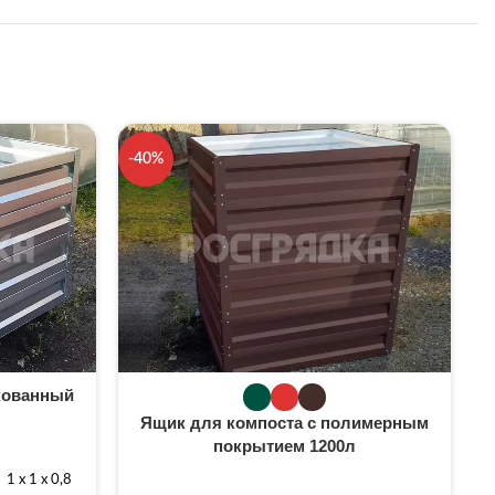
-40%
-
кованный
Ящик для компоста с полимерным
покрытием 1200л
1 х 1 х 0,8