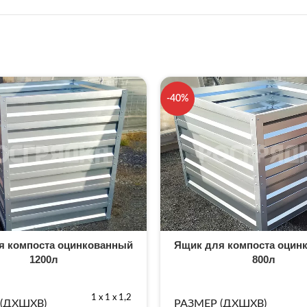
-40%
я компоста оцинкованный
Ящик для компоста оцин
1200л
800л
1 х 1 х 1,2
 (ДХШХВ)
РАЗМЕР (ДХШХВ)