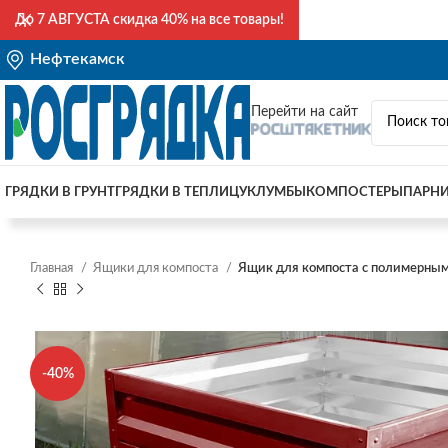
До
7 АВГУСТА
скидка 40% на все товары!
Нефтекамск
Перейти на сайт
ГРЯДКИ В ГРУНТ
ГРЯДКИ В ТЕПЛИЦУ
КЛУМБЫ
КОМПОСТЕРЫ
ПАРН
Главная
Ящики для компоста
Ящик для компоста с полимерны
-40%