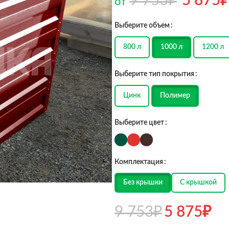
9 753
₽
5 875
₽
от
Выберите объем
800 л
1000 л
1200 л
Выберите тип покрытия
Цинк
Полимер
Выберите цвет
Комплектация
Без крышки
С крышкой
9 753
₽
5 875
₽